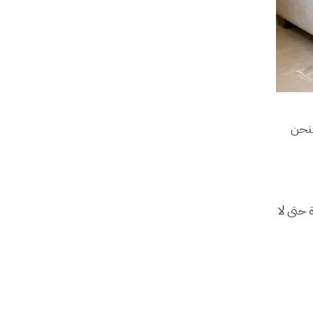
فنحن
حتى لا