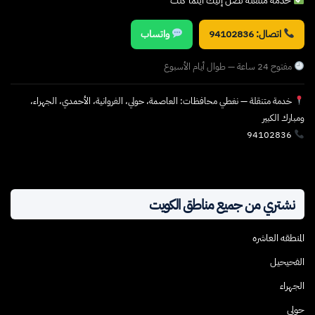
خدمة متنقلة تصل إليك أينما كنت
اتصال: 94102836
واتساب
مفتوح 24 ساعة — طوال أيام الأسبوع
خدمة متنقلة — نغطي محافظات: العاصمة، حولي، الفروانية، الأحمدي، الجهراء،
ومبارك الكبير
94102836
نشتري من جميع مناطق الكويت
المنطقه العاشره
الفحيحيل
الجهراء
حولي