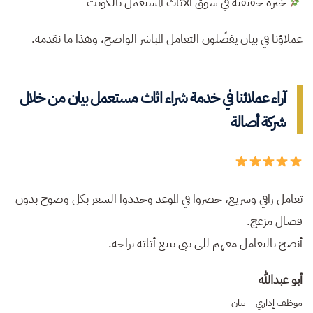
خبرة حقيقية في سوق الأثاث المستعمل بالكويت
عملاؤنا في بيان يفضّلون التعامل المباشر الواضح، وهذا ما نقدمه.
آراء عملائنا في خدمة شراء اثاث مستعمل بيان من خلال
شركة أصالة
تعامل راقي وسريع، حضروا في الموعد وحددوا السعر بكل وضوح بدون
فصال مزعج.
أنصح بالتعامل معهم للي يبي يبيع أثاثه براحة.
أبو عبدالله
موظف إداري – بيان