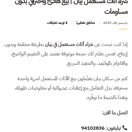
شراء أثاث مستعمل بيان | بيع هادئ واحترافي بدون
مساومات
ديسمبر 26, 2025
مناطق نغطيها
لا توجد تعليقات
إذا كنت تبحث عن
شراء أثاث مستعمل في بيان
بطريقة منظمة وبدون
إزعاج، فنحن نقدّم لك خدمة موثوقة تعتمد على التقييم الواضح،
والالتزام بالمواعيد، والتنفيذ السريع.
كثير من سكان بيان يفضّلون بيع الأثاث المستعمل لجهة واحدة
محترفة، بدل التعامل مع إعلانات عشوائية أو مفاوضات طويلة،
وهذا بالضبط ما نوفّره.
اتصل بنا الان:
تيليفون:
94102836