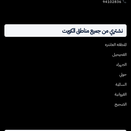
94102836
نشتري من جميع مناطق الكويت
المنطقه العاشره
الفحيحيل
الجهراء
حولي
السالمية
الفروانية
الضجيج