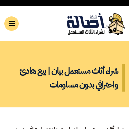
ق
عر
ة
قائم
وال
الموب
شراء أثاث مستعمل بيان | بيع هادئ
واحترافي بدون مساومات